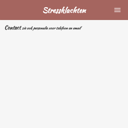
Ga
Stressklachten
direct
naar
Contact
de
zie ook personalia voor telefoon en email
hoofdinhoud