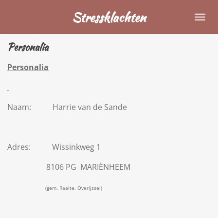
Ga
Stressklachten
direct
naar
Personalia
de
hoofdinhoud
Personalia
Naam: Harrie van de Sande
Adres: Wissinkweg 1
8106 PG MARIËNHEEM
(gem. Raalte, Overijssel)